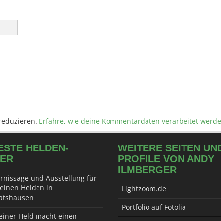
reduzieren.
Erfahre, wie deine Kommentardaten verarbeitet werde
ESTE HELDEN-
WEITERE SEITEN UN
DER
PROFILE VON ANDY
ILMBERGER
rnissage und Ausstellung für
leinen Helden in
Lightzoom.de
atshausen
Portfolio auf Fotolia
einer Held macht einen