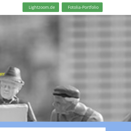
Lightzoom.de
Fotolia-Portfolio
ger