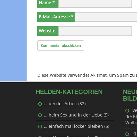
Name
*
E-Mail-Adresse
*
Website
Diese Website verwendet Akismet, um Spam zu 
HELDEN-KATEGORIEN
NEU
BIL
… bei der Arbeit
(32)
Ve
… beim Sex und in der Liebe
(5)
die K
Wolfr
… einfach mal locker bleiben
(6)
Kl