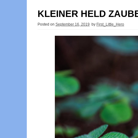
KLEINER HELD ZAUB
Posted on
September 16, 2019
by
First_Little_Hero