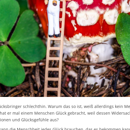
lücksbringer schlechthin. Warum das so ist, weiß allerdings kein M
t hat er mal einem Menschen Glück gebracht, weil dessen Widersac
ationen und Glücksgefühle aus?
 kann die Menschheit jedes Glück brauchen, das es bekommen kann.